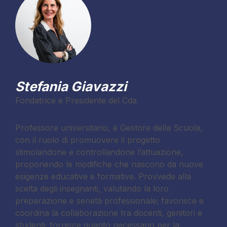
Stefania Giavazzi
Fondatrice e Presidente del Cda
Professore universitario, è Gestore della Scuola,
con il ruolo di promuovere il progetto
stimolandone e controllandone l’attuazione,
proponendo le modifiche che nascono da nuove
esigenze educative e formative. Provvede alla
scelta degli insegnanti, valutando la loro
preparazione e serietà professionale; favorisce e
coordina la collaborazione tra docenti, genitori e
studenti; fornisce quanto necessario per la